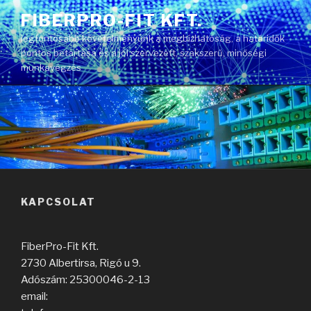
Tartalomhoz
FIBERPRO-FIT KFT.
legfontosabb követelményünk a megbízhatóság, a határidők
pontos betartása és a jól szervezett, szakszerű, minőségi
munkavégzés
KAPCSOLAT
FiberPro-Fit Kft.
2730 Albertirsa, Rigó u 9.
Adószám: 25300046-2-13
email: