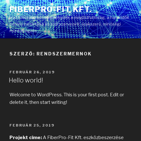
Tartalomhoz
FIBERPRO-FIT KFT.
legfontosabb követelményünk a megbízhatóság, a határidők
pontos betartása és a jól szervezett, szakszerű, minőségi
munkavégzés
SZERZŐ:
RENDSZERMERNOK
BEKÜLDVE:
FEBRUÁR 26, 2019
Hello world!
Welcome to WordPress. This is your first post. Edit or
delete it, then start writing!
BEKÜLDVE:
FEBRUÁR 25, 2019
Projekt címe:
A FiberPro-Fit Kft. eszközbeszerzése