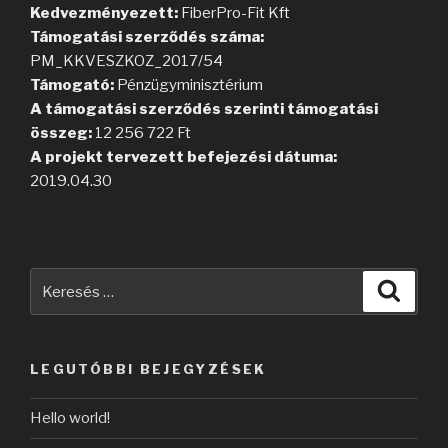
Kedvezményezett:
FiberPro-Fit Kft
Támogatási szerződés száma:
PM_KKVESZKOZ_2017/54
Támogató:
Pénzügyminisztérium
A támogatási szerződés szerinti támogatási
összeg:
12 256 722 Ft
A projekt tervezett befejezési dátuma:
2019.04.30
Keresés
Keres
a
következő
kifejezésre:
LEGUTÓBBI BEJEGYZÉSEK
Hello world!